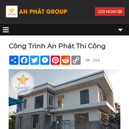
GỌI NGAY
Công Trình An Phát Thi Công
Share
Facebook
Twitter
Messenger
Pinterest
Reddit
Copy
254
Link