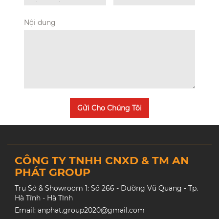
Nội dung
Gửi Cho Chúng Tôi
CÔNG TY TNHH CNXD & TM AN
PHÁT GROUP
Trụ Sở & Showroom 1: Số 266 - Đường Vũ Quang - Tp.
Hà Tĩnh - Hà Tĩnh
Email: anphat.group2020@gmail.com